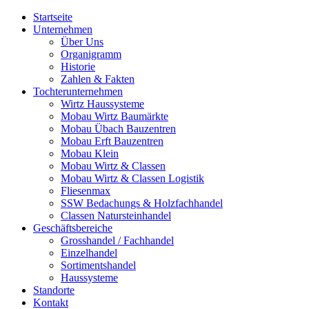
Startseite
Unternehmen
Über Uns
Organigramm
Historie
Zahlen & Fakten
Tochterunternehmen
Wirtz Haussysteme
Mobau Wirtz Baumärkte
Mobau Übach Bauzentren
Mobau Erft Bauzentren
Mobau Klein
Mobau Wirtz & Classen
Mobau Wirtz & Classen Logistik
Fliesenmax
SSW Bedachungs & Holzfachhandel
Classen Natursteinhandel
Geschäftsbereiche
Grosshandel / Fachhandel
Einzelhandel
Sortimentshandel
Haussysteme
Standorte
Kontakt